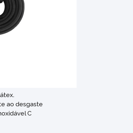
átex.
nte ao desgaste
noxidável C